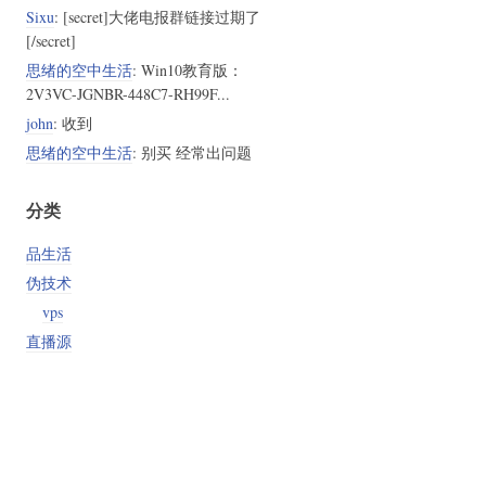
Sixu
: [secret]大佬电报群链接过期了
[/secret]
思绪的空中生活
: Win10教育版：
2V3VC-JGNBR-448C7-RH99F...
john
: 收到
思绪的空中生活
: 别买 经常出问题
分类
品生活
伪技术
vps
直播源