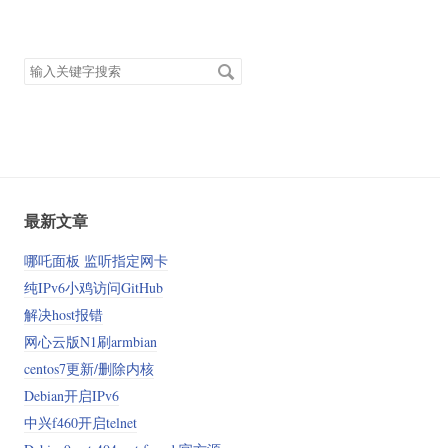
搜
索
关
键
字
最新文章
哪吒面板 监听指定网卡
纯IPv6小鸡访问GitHub
解决host报错
网心云版N1刷armbian
centos7更新/删除内核
Debian开启IPv6
中兴f460开启telnet