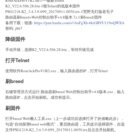
RoutAckProV1B2.rar //一键刷Telnet
K2_V22.6.506.28.bin //能Telnet的低版本固件
PSG1218-K2_3.4.3.9-099_20170911-0050.trx //荒野无灯版老毛子
路由器刷breed+Web控制台助手v4.8版本.7z //刷breed/固件
备用下载：链接:
https://pan.baidu.com/s/16aFgXh-6kiGBYU119uQWXA
密码: j867
降级固件
手动升级，选择K2_V22.6.506.28.bin，等待升级完成
打开Telnet
使用软件RoutAckProV1B2.exe，输入路由器的IP，打开Telnet
刷breed
右键管理员方式运行 路由器刷breed Web控制台助手v4.8版本.exe，输入
路由器IP，点击开始刷机。成功有提示。
刷固件
打开breed Web懒人工具.exe（上一步成功后选择打开了的省略此步），
勾选“自动探测breed web模式”，重启路由器，工具提示选择固件，自选
文件PSG1218-K2_3.4.3.9-099_20170911-0050.trx后点击开始刷机。