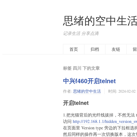
思绪的空中生
记录生活 分享点滴
首页
归档
友链
留
标签 四川 下的文章
中兴f460开启telnet
作者:
思绪的空中生活
时间:
2024-02-02
开启telnet
1.把光猫背后的光纤线拔掉，不然无法 tel
访问
http://192.168.1.1/hidden_version_s
在页面里 Version type 旁边的下拉框选择 D
然后同样的操作再一次切换版本，这次切换到你