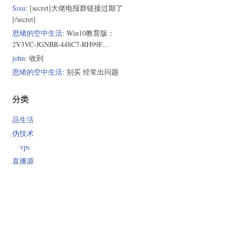
Sixu
: [secret]大佬电报群链接过期了
[/secret]
思绪的空中生活
: Win10教育版：
2V3VC-JGNBR-448C7-RH99F...
john
: 收到
思绪的空中生活
: 别买 经常出问题
分类
品生活
伪技术
vps
直播源