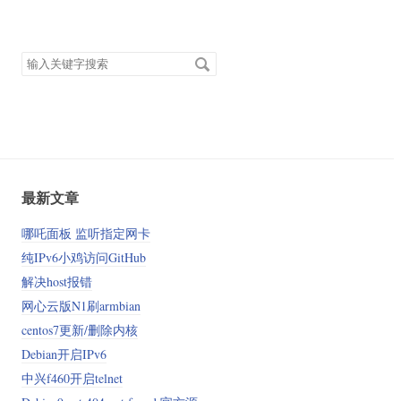
搜
索
关
键
字
最新文章
哪吒面板 监听指定网卡
纯IPv6小鸡访问GitHub
解决host报错
网心云版N1刷armbian
centos7更新/删除内核
Debian开启IPv6
中兴f460开启telnet