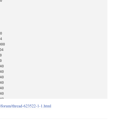






00

4





0

0

0

0

0

0

0

0

n/forum/thread-623522-1-1.html
0

140

0


