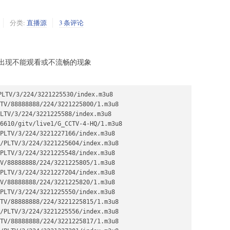
0

0

分类:
直播源
3 条评论
0

0



140

出现不能观看或不流畅的现象






LTV/3/224/3221225530/index.m3u8



V/88888888/224/3221225800/1.m3u8



TV/3/224/3221225588/index.m3u8

610/gitv/live1/G_CCTV-4-HQ/1.m3u8

0

LTV/3/224/3221227166/index.m3u8



PLTV/3/224/3221225604/index.m3u8

0

LTV/3/224/3221225548/index.m3u8

140

/88888888/224/3221225805/1.m3u8

140

LTV/3/224/3221227204/index.m3u8

0

/88888888/224/3221225820/1.m3u8

0

LTV/3/224/3221225550/index.m3u8

0

V/88888888/224/3221225815/1.m3u8

40

PLTV/3/224/3221225556/index.m3u8



V/88888888/224/3221225817/1.m3u8

3.1.113:5140
