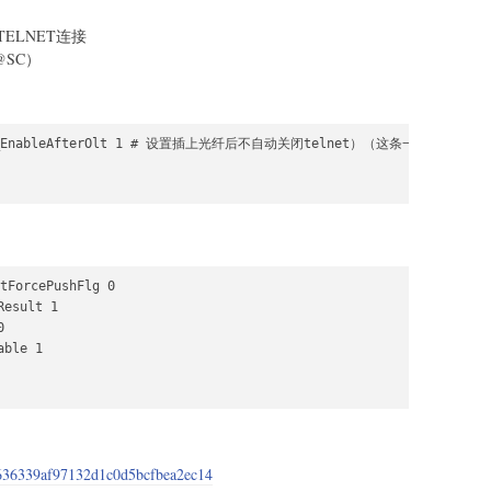
ELNET连接
1@SC）
0 Lan_EnableAfterOlt 1 # 设置插上光纤后不自动关闭telnet）（这条一定要修改）

tForcePushFlg 0

esult 1



ble 1

d9636339af97132d1c0d5bcfbea2ec14