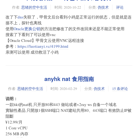
作者:
思绪的空中生活
时间:
2020-10-22
分类:
伪技术
评论
改了下
dns
失联了，甲骨文后台看到小鸡是正常运行的状态，但是就是连
接不上，探针也离线
使用
Oracle更换公钥
的方法把修改了的文件改回来还是不能正常使用
搜索了下看到了可以使用vnc
【Oracle Cloud】甲骨文云使用VNC远程连接
参考：
https://luotianyi.vc/4199.html
亲测可以使用 成功救活了小鸡
anyhk nat 食用指南
作者:
思绪的空中生活
时间:
2020-02-29
分类:
伪技术
15 条评论
说明：
一款hkt的nat机 只开放80和443 做站或者v2ray ws 自备一个域名
實驗性產品 只開放1個SSH端口 NAT建站共用80、443端口 有效防止IP被
阻斷
¥12.99/月
1 Core vCPU
256 MB 內存