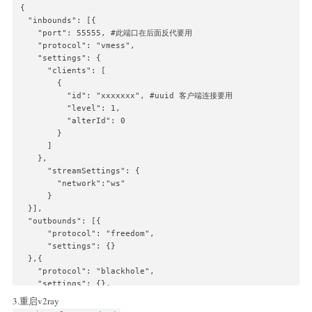
{

  "inbounds": [{

    "port": 55555, #此端口在后面反代要用

    "protocol": "vmess",

    "settings": {

      "clients": [

        {

          "id": "xxxxxxx", #uuid 客户端连接要用

          "level": 1,

          "alterId": 0

        }

      ]

    },

      "streamSettings": {

        "network":"ws"

      }    

  }],

  "outbounds": [{

      "protocol": "freedom",  

      "settings": {}

  },{

    "protocol": "blackhole",

    "settings": {},

    "tag": "blocked"

3.重启v2ray
  }],
