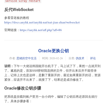
service v2ray restart
  "routing": {

    "rules": [

反代WebSocket
      {

        "type": "field",

参看雷老板的教程
        "ip": ["geoip:private"],

https://docs.anyhk.net/anyhk-nat/nat-jian-zhan/websocket
        "outboundTag": "blocked"

      }

官网链接：
https://anyhk.net/aff.php?aff=86
    ]

  }

}
Oracle更换公钥
作者:
思绪的空中生活
时间:
2020-02-26
分类:
伪技术
评论
说明：
下午一大佬说韩国能开出机子了，马上试了下，果然一点就开到
了。尴尬的是，添加SSH密钥我选择的文件，但开出来后并不能登录
上，记得上次也是这样，是删了重新开的，最近如果重新开的话，资源
紧张，应该开不出来了，就搜了下，结果还是成功修改了。
Oracle修改公钥步骤
把系统盘挂载到账户里另一台小鸡中，编辑了公钥后再还原回去就行
了。具体步骤参看：