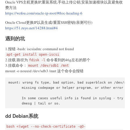
Oracle VPS主机更换IP,重装系统,手动上传公钥,安装加速模块以及避免收
费方法
https://wzfou.com/oracle-ip-root/#ftoc-heading-6
Oracle Cloud更换IP以及生成/重置SSH密钥(亲测可行)
https://51.ruyo.net/14288.html#4
遇到的坑
1.报错 -bash: iscsiadm: command not found
apt-get install open-iscsi
2.挂载 路径为
命令看到的46g左右的那个
fdisk -l
3.挂载命令：
mount /dev/sdb1 /mnt
mount -o nouuid /dev/sdb3 /mnt 这个命令会报错
mount: wrong fs type, bad option, bad superblock on /dev/sdb
       missing codepage or helper program, or other error

       In some cases useful info is found in syslog - try

       dmesg | tail or so.
dd Debian系统
bash <(wget --no-check-certificate -qO-