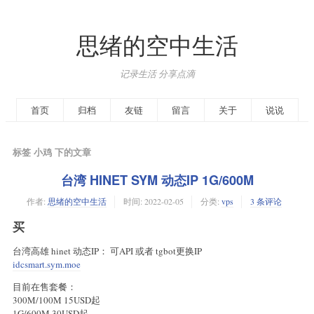
思绪的空中生活
记录生活 分享点滴
首页
归档
友链
留言
关于
说说
标签 小鸡 下的文章
台湾 HINET SYM 动态IP 1G/600M
作者:
思绪的空中生活
时间:
2022-02-05
分类:
vps
3 条评论
买
台湾高雄 hinet 动态IP： 可API 或者 tgbot更换IP
idcsmart.sym.moe
目前在售套餐：
300M/100M 15USD起
1G/600M 30USD起