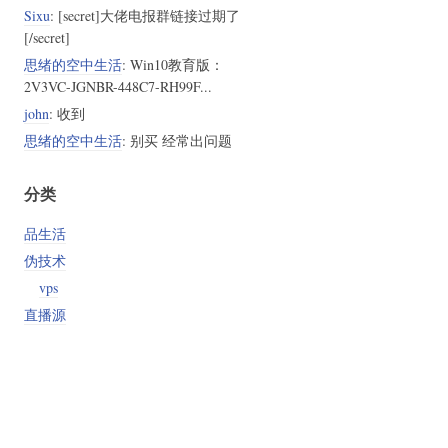
Sixu
: [secret]大佬电报群链接过期了
[/secret]
思绪的空中生活
: Win10教育版：
2V3VC-JGNBR-448C7-RH99F...
john
: 收到
思绪的空中生活
: 别买 经常出问题
分类
品生活
伪技术
vps
直播源