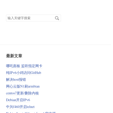
搜
索
关
键
字
最新文章
哪吒面板 监听指定网卡
纯IPv6小鸡访问GitHub
解决host报错
网心云版N1刷armbian
centos7更新/删除内核
Debian开启IPv6
中兴f460开启telnet