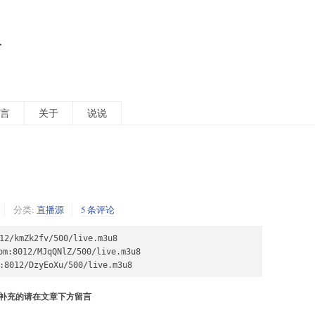
活
言
关于
说说
分类:
直播源
5 条评论
2/kmZk2fv/500/live.m3u8

8012/MJqQNlZ/500/live.m3u8

012/DzyEoXu/500/live.m3u8
补充的请在文章下方留言