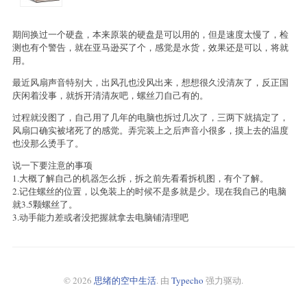
期间换过一个硬盘，本来原装的硬盘是可以用的，但是速度太慢了，检
测也有个警告，就在亚马逊买了个，感觉是水货，效果还是可以，将就
用。
最近风扇声音特别大，出风孔也没风出来，想想很久没清灰了，反正国
庆闲着没事，就拆开清清灰吧，螺丝刀自己有的。
过程就没图了，自己用了几年的电脑也拆过几次了，三两下就搞定了，
风扇口确实被堵死了的感觉。弄完装上之后声音小很多，摸上去的温度
也没那么烫手了。
说一下要注意的事项
1.大概了解自己的机器怎么拆，拆之前先看看拆机图，有个了解。
2.记住螺丝的位置，以免装上的时候不是多就是少。现在我自己的电脑
就3.5颗螺丝了。
3.动手能力差或者没把握就拿去电脑铺清理吧
© 2026
思绪的空中生活
. 由
Typecho
强力驱动.