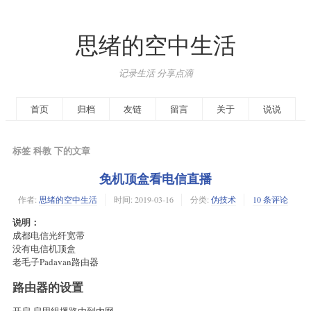
思绪的空中生活
记录生活 分享点滴
首页
归档
友链
留言
关于
说说
标签 科教 下的文章
免机顶盒看电信直播
作者:
思绪的空中生活
时间:
2019-03-16
分类:
伪技术
10 条评论
说明：
成都电信光纤宽带
没有电信机顶盒
老毛子Padavan路由器
路由器的设置