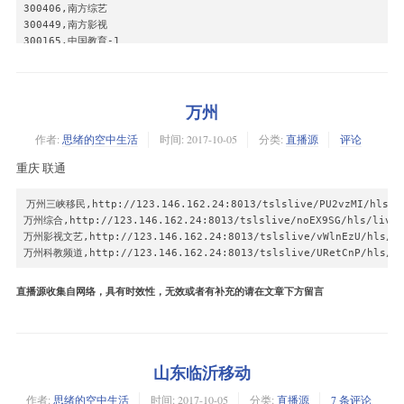
山西卫视:igmp://239.93.0.6:5140

300406,南方综艺

内蒙古卫视:igmp://239.93.0.8:5140

300449,南方影视

青海卫视:igmp://239.93.0.192:5140

300165,中国教育-1

宁夏卫视:igmp://239.93.0.247:5140

300149,东方电影频道

西藏卫视:igmp://239.93.0.175:5140

300456,广州新闻

新疆卫视:igmp://239.93.0.194:5140

300410,广州综合

甘肃卫视:igmp://239.93.0.191:5140

300451,广州影视

万州
旅游卫视:igmp://239.93.0.80:5140

300151,上视新娱乐频道

卡酷动画:igmp://239.93.0.208:5140

作者:
思绪的空中生活
时间:
2017-10-05
分类:
直播源
评论
300156,上视新闻综合

金鹰卡通:igmp://239.93.0.108:5140

301226,江苏优漫卡通

重庆 联通
热播剧场:igmp://239.93.0.56:9020

300153,上视电视剧

经典电影:igmp://239.93.0.57:9024

300408,广州少儿

魅力时尚高清:igmp://239.93.0.190:9012

300407,南方少儿

万州三峡移民,http://123.146.162.24:8013/tslslive/PU2vzMI/hls/li
少儿动画高清:igmp://239.93.0.193:9000

300150,上视教育

万州综合,http://123.146.162.24:8013/tslslive/noEX9SG/hls/live_s
足球高清:igmp://239.93.0.197:9040

300593,长沙政法

万州影视文艺,http://123.146.162.24:8013/tslslive/vWlnEzU/hls/liv
军事高清:igmp://239.93.0.204:9076

300155,上视星尚频道

万州科教频道,http://123.146.162.24:8013/tslslive/URetCnP/hls/li
高网高清:igmp://239.93.0.202:9068

301055,睛彩中原

音乐现场高清:igmp://239.93.0.198:9044

303537,国学频道

直播源收集自网络，具有时效性，无效或者有补充的请在文章下方留言
解密高清:igmp://239.93.0.199:9048

300415,武汉科教生活

台球高清:igmp://239.93.0.203:9072

300152,上视纪实频道

地理高清:igmp://239.93.0.200:9052

301041,广东现代教育

爱生活高清:igmp://239.93.0.206:8028

300454,上视艺术人文

熊猫频道高清:igmp://239.93.0.211:9148

300214,上视外语频道ICS

山东临沂移动
戏曲:igmp://239.93.0.217:9208

301227,家庭理财

宝宝动画高清:igmp://239.93.0.147:5140

300404,南方经济

作者:
思绪的空中生活
时间:
2017-10-05
分类:
直播源
7 条评论