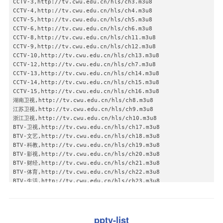
CCTV-3,http://tv.cwu.edu.cn/hls/ch3.m3u8

CDTV-3:igmp://239.93.0.18:1238

广东卫视,http://119.90.32.149:9009/live/chid=35

CCTV-4,http://tv.cwu.edu.cn/hls/ch4.m3u8

CDTV-4:igmp://239.93.0.19:1250

深圳卫视,http://119.90.32.149:9009/live/chid=36

CCTV-5,http://tv.cwu.edu.cn/hls/ch5.m3u8

CDTV-5:igmp://239.93.0.20:1235

浙江卫视,http://119.90.32.149:9009/live/chid=41

CCTV-6,http://tv.cwu.edu.cn/hls/ch6.m3u8

CDTV-6:igmp://239.93.0.21:1251

东方卫视,http://119.90.32.149:9009/live/chid=42

CCTV-8,http://tv.cwu.edu.cn/hls/ch11.m3u8

CDTV-7美食天府:igmp://239.93.0.23:1253

西藏卫视,http://119.90.32.149:9009/live/chid=44

CCTV-9,http://tv.cwu.edu.cn/hls/ch12.m3u8

CDTV-8:igmp://239.93.0.22:1252

青海卫视,http://119.90.32.149:9009/live/chid=46

CCTV-10,http://tv.cwu.edu.cn/hls/ch13.m3u8

花儿高清电影:igmp://239.93.0.224:1281

新疆卫视,http://119.90.32.149:9009/live/chid=47

CCTV-12,http://tv.cwu.edu.cn/hls/ch7.m3u8

资讯新干线:igmp://239.93.0.236:1283

河北卫视,http://119.90.32.149:9009/live/chid=48

CCTV-13,http://tv.cwu.edu.cn/hls/ch14.m3u8

蓉城先锋:igmp://239.93.0.91:2101

湖北卫视,http://119.90.32.149:9009/live/chid=49

CCTV-14,http://tv.cwu.edu.cn/hls/ch15.m3u8

家有购物:igmp://239.93.1.232:5140

旅游卫视,http://119.90.32.149:9009/live/chid=50

CCTV-15,http://tv.cwu.edu.cn/hls/ch16.m3u8

快乐购物:igmp://239.93.1.233:5140

宁夏卫视,http://119.90.32.149:9009/live/chid=51

湖南卫视,http://tv.cwu.edu.cn/hls/ch8.m3u8

四川卫视:igmp://239.93.0.238:5140

辽宁卫视,http://119.90.32.149:9009/live/chid=52

江苏卫视,http://tv.cwu.edu.cn/hls/ch9.m3u8

SCTV-2:igmp://239.93.0.239:5140

厦门卫视,http://119.90.32.149:9009/live/chid=87

浙江卫视,http://tv.cwu.edu.cn/hls/ch10.m3u8

SCTV-3:igmp://239.93.0.240:5140

金鹰卡通,http://119.90.32.149:9009/live/chid=53

BTV-卫视,http://tv.cwu.edu.cn/hls/ch17.m3u8

SCTV-4:igmp://239.93.0.241:5140

卡酷少儿,http://119.90.32.149:9009/live/chid=54

BTV-文艺,http://tv.cwu.edu.cn/hls/ch18.m3u8

SCTV-5:igmp://239.93.0.242:5140

嘉佳卡通,http://119.90.32.149:9009/live/chid=77
BTV-科教,http://tv.cwu.edu.cn/hls/ch19.m3u8

SCTV-6:igmp://239.93.0.243:5140

BTV-影视,http://tv.cwu.edu.cn/hls/ch20.m3u8

SCTV-7:igmp://239.93.0.244:5140

BTV-财经,http://tv.cwu.edu.cn/hls/ch21.m3u8

SCTV-科教:igmp://239.93.0.221:5140

BTV-体育,http://tv.cwu.edu.cn/hls/ch22.m3u8

SCTV-9:igmp://239.93.0.245:5140

BTV-生活,http://tv.cwu.edu.cn/hls/ch23.m3u8

康巴卫视:igmp://239.93.0.125:5140

BTV-青年,http://tv.cwu.edu.cn/hls/ch24.m3u8

峨眉电影:igmp://239.93.0.252:5140

BTV-新闻,http://tv.cwu.edu.cn/hls/ch25.m3u8

环球购物:igmp://239.93.1.143:5140

东方卫视,http://tv.cwu.edu.cn/hls/ch26.m3u8

优购物:igmp://239.93.1.246:5140

深圳卫视,http://tv.cwu.edu.cn/hls/ch27.m3u8

pptv-list