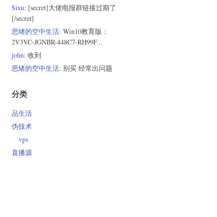
Sixu
: [secret]大佬电报群链接过期了
[/secret]
思绪的空中生活
: Win10教育版：
2V3VC-JGNBR-448C7-RH99F...
john
: 收到
思绪的空中生活
: 别买 经常出问题
分类
品生活
伪技术
vps
直播源