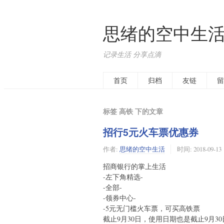
思绪的空中生
记录生活 分享点滴
首页
归档
友链
留
标签 高铁 下的文章
招行5元火车票优惠券
作者:
思绪的空中生活
时间:
2018-09-13
招商银行的掌上生活
-左下角精选-
-全部-
-领券中心-
-5元无门槛火车票，可买高铁票
截止9月30日，使用日期也是截止9月30