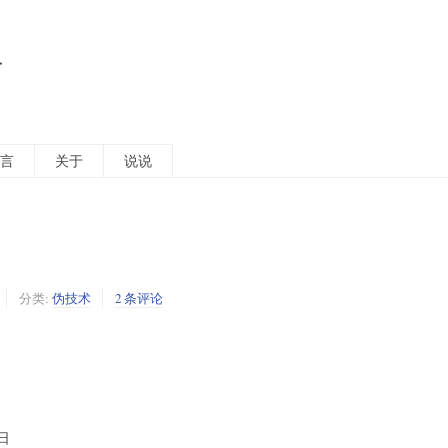
活
言
关于
说说
分类:
伪技术
2 条评论
日