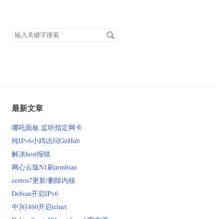
搜
索
关
键
字
最新文章
哪吒面板 监听指定网卡
纯IPv6小鸡访问GitHub
解决host报错
网心云版N1刷armbian
centos7更新/删除内核
Debian开启IPv6
中兴f460开启telnet