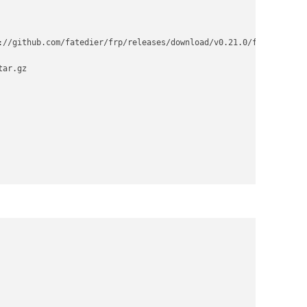
://github.com/fatedier/frp/releases/download/v0.21.0/frp_0.21.0_l
ar.gz
