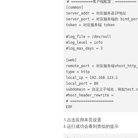
# ==========客户端配置：==========

[common]

server_addr = 对应服务器IP地址

server_port = 对应服务端的 bind_port
token = 对应服务端 token

#log_file = /dev/null

#log_level = info

#log_max_days = 3

[web]

remote_port = 对应服务端vhost_http_p
type = http

local_ip = 192.168.123.1

local_port = 80

subdomain = 自定义子域名，例如test.
#host_header_rewrite = 

# ====================

EOF
3.点击应用本页设置
4.运行成功会看到类似的提示