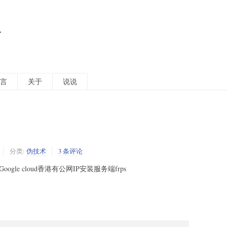
活
言
关于
说说
分类:
伪技术
3 条评论
gle cloud香港有公网IP安装服务端frps