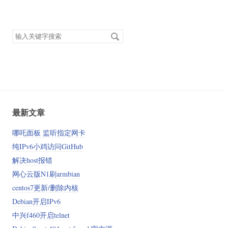
搜
索
关
键
字
最新文章
哪吒面板 监听指定网卡
纯IPv6小鸡访问GitHub
解决host报错
网心云版N1刷armbian
centos7更新/删除内核
Debian开启IPv6
中兴f460开启telnet