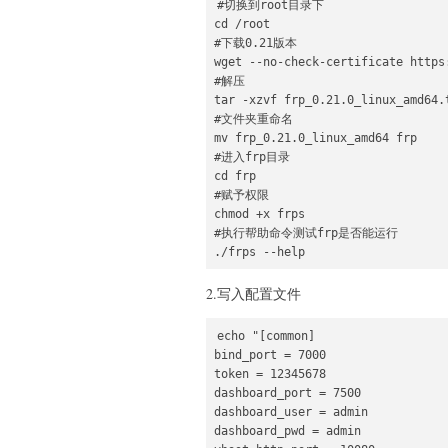
#切换到root目录下

cd /root

#下载0.21版本

wget --no-check-certificate https
#解压

tar -xzvf frp_0.21.0_linux_amd64.t
#文件夹重命名

mv frp_0.21.0_linux_amd64 frp

#进入frp目录

cd frp

#赋予权限

chmod +x frps

#执行帮助命令测试frp是否能运行

./frps --help
2.写入配置文件
echo "[common]

bind_port = 7000

token = 12345678

dashboard_port = 7500

dashboard_user = admin

dashboard_pwd = admin
