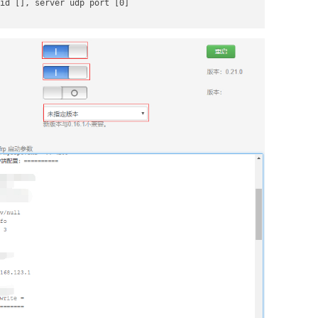
id [], server udp port [0]
