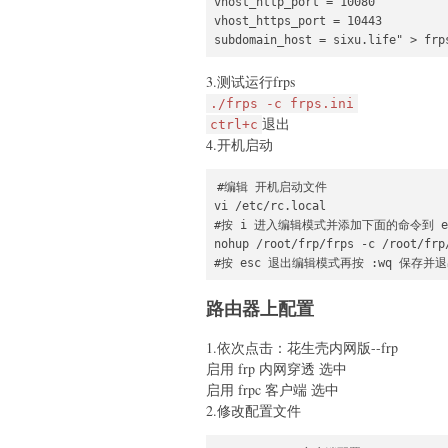
vhost_http_port = 10080

vhost_https_port = 10443

subdomain_host = sixu.life" > frp
3.测试运行frps
./frps -c frps.ini
退出
ctrl+c
4.开机启动
#编辑 开机启动文件

vi /etc/rc.local

#按 i 进入编辑模式并添加下面的命令到 ex
nohup /root/frp/frps -c /root/frp/
#按 esc 退出编辑模式再按 :wq 保存并
路由器上配置
1.依次点击：花生壳内网版--frp
启用 frp 内网穿透 选中
启用 frpc 客户端 选中
2.修改配置文件