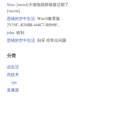
Sixu
: [secret]大佬电报群链接过期了
[/secret]
思绪的空中生活
: Win10教育版：
2V3VC-JGNBR-448C7-RH99F...
john
: 收到
思绪的空中生活
: 别买 经常出问题
分类
品生活
伪技术
vps
直播源