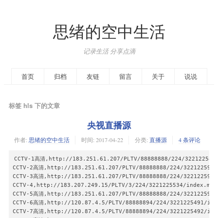
思绪的空中生活
记录生活 分享点滴
首页
归档
友链
留言
关于
说说
标签 hls 下的文章
央视直播源
作者:
思绪的空中生活
时间:
2017-04-22
分类:
直播源
4 条评论
CCTV-1高清,http://183.251.61.207/PLTV/88888888/224/3221225812
CCTV-2高清,http://183.251.61.207/PLTV/88888888/224/3221225923/
CCTV-3高清,http://183.251.61.207/PLTV/88888888/224/3221225924/
CCTV-4,http://183.207.249.15/PLTV/3/224/3221225534/index.m3u8
CCTV-5高清,http://183.251.61.207/PLTV/88888888/224/3221225925/
CCTV-6高清,http://120.87.4.5/PLTV/88888894/224/3221225491/inde
CCTV-7高清,http://120.87.4.5/PLTV/88888894/224/3221225492/inde