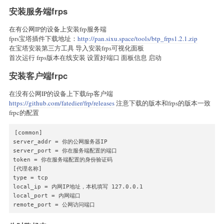
安装服务端frps
在有公网IP的设备上安装frp服务端
fprs宝塔插件下载地址：
http://pan.sixu.space/tools/btp_frps1.2.1.zip
在宝塔安装第三方工具 导入安装frps可视化面板
首次运行 frps版本在线安装 设置好端口 面板信息 启动
安装客户端frpc
在没有公网IP的设备上下载frp客户端
https://github.com/fatedier/frp/releases
注意下载的版本和frps的版本一致
frpc的配置
[common]

server_addr = 你的公网服务器IP

server_port = 你在服务端配置的端口

token = 你在服务端配置的身份验证码

[代理名称]

type = tcp

local_ip = 内网IP地址，本机填写 127.0.0.1

local_port = 内网端口

remote_port = 公网访问端口