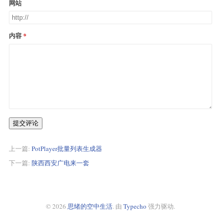
网站
浙江卫视HD,http://183.251.61.207/PLTV/88888888/224/3221225825/i
北京卫视HD,http://183.251.61.207/PLTV/88888888/224/3221225826/i
湖南卫视HD,http://183.251.61.207/PLTV/88888888/224/3221225827/i
东方卫视HD,http://183.251.61.207/PLTV/88888888/224/3221225828/i
内容
CCTV-1HD,http://183.251.61.207/PLTV/88888888/224/3221225829/i
天津卫视HD,http://183.251.61.207/PLTV/88888888/224/3221225830/i
重庆卫视,http://183.251.61.207/PLTV/88888888/224/3221225831/ind
辽宁卫视,http://183.251.61.207/PLTV/88888888/224/3221225832/ind
东南卫视,http://183.251.61.207/PLTV/88888888/224/3221225833/ind
江西卫视HD,http://183.251.61.207/PLTV/88888888/224/3221225834/i
四川卫视,http://183.251.61.207/PLTV/88888888/224/3221225835/ind
广西卫视,http://183.251.61.207/PLTV/88888888/224/3221225836/ind
河北卫视,http://183.251.61.207/PLTV/88888888/224/3221225837/ind
贵州卫视,http://183.251.61.207/PLTV/88888888/224/3221225838/ind
提交评论
山西卫视,http://183.251.61.207/PLTV/88888888/224/3221225839/ind
湖北卫视HD,http://183.251.61.207/PLTV/88888888/224/3221225840/i
青海卫视,http://183.251.61.207/PLTV/88888888/224/3221225841/ind
上一篇:
PotPlayer批量列表生成器
河南卫视,http://183.251.61.207/PLTV/88888888/224/3221225842/ind
下一篇:
陕西西安广电来一套
山东卫视HD,http://183.251.61.207/PLTV/88888888/224/3221225843/i
安徽卫视,http://183.251.61.207/PLTV/88888888/224/3221225844/ind
甘肃卫视,http://183.251.61.207/PLTV/88888888/224/3221225845/ind
内蒙古卫视,http://183.251.61.207/PLTV/88888888/224/3221225846/i
江苏卫视HD,http://183.251.61.207/PLTV/88888888/224/3221225847/i
© 2026
思绪的空中生活
. 由
Typecho
强力驱动.
深圳卫视HD,http://183.251.61.207/PLTV/88888888/224/3221225848/i
宁夏卫视,http://183.251.61.207/PLTV/88888888/224/3221225849/ind