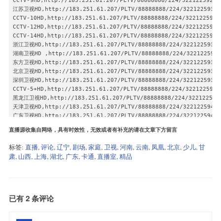
CCTV-9HD,http://183.251.61.207/PLTV/88888888/224/3221225929/i
江苏卫视HD,http://183.251.61.207/PLTV/88888888/224/3221225930/i
CCTV-10HD,http://183.251.61.207/PLTV/88888888/224/3221225931/
CCTV-12HD,http://183.251.61.207/PLTV/88888888/224/3221225932/
CCTV-14HD,http://183.251.61.207/PLTV/88888888/224/3221225933/
浙江卫视HD,http://183.251.61.207/PLTV/88888888/224/3221225934/i
湖南卫视HD ,http://183.251.61.207/PLTV/88888888/224/3221225935/
东方卫视HD,http://183.251.61.207/PLTV/88888888/224/3221225936/i
北京卫视HD,http://183.251.61.207/PLTV/88888888/224/3221225937/i
深圳卫视HD,http://183.251.61.207/PLTV/88888888/224/3221225938/i
CCTV-5+HD,http://183.251.61.207/PLTV/88888888/224/3221225939/
黑龙江卫视HD,http://183.251.61.207/PLTV/88888888/224/3221225940
天津卫视HD,http://183.251.61.207/PLTV/88888888/224/3221225941/i
广东卫视HD,http://183.251.61.207/PLTV/88888888/224/3221225942/i
山东卫视HD,http://183.251.61.207/PLTV/88888888/224/3221225943/i
直播源收集自网络，具有时效性，无效或者有补充的请在文章下方留言
北京纪实HD,http://183.251.61.207/PLTV/88888888/224/3221225944/i
安徽卫视HD,http://183.251.61.207/PLTV/88888888/224/3221225945/i
标签:
直播
,
评论
,
辽宁
,
剧场
,
家庭
,
卫视
,
河南
,
云南
,
凤凰
,
北京
,
少儿
,
甘
上海纪实HD,http://183.251.61.207/PLTV/88888888/224/3221225946/i
肃
,
山西
,
上海
,
湖北
,
广东
,
卡通
,
直播室
,
精品
辽宁卫视HD,http://183.251.61.207/PLTV/88888888/224/3221225947/i
湖北卫视HD,http://183.251.61.207/PLTV/88888888/224/3221225948/i
重庆卫视HD,http://183.251.61.207/PLTV/88888888/224/3221225949/i
直播室-1,http://183.251.61.207/PLTV/88888888/224/3221225905/in
直播室-2,http://183.251.61.207/PLTV/88888888/224/3221225906/in
已有 2 条评论
直播室-3,http://183.251.61.207/PLTV/88888888/224/3221225907/in
直播室-4,http://183.251.61.207/PLTV/88888888/224/3221225908/in