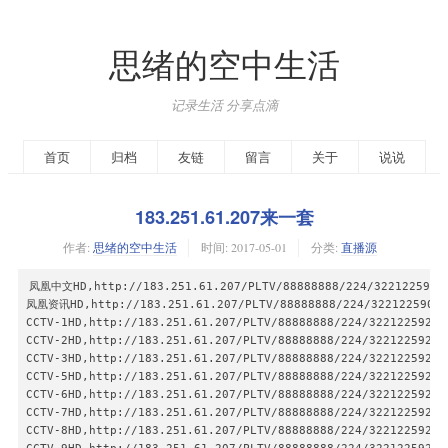
思绪的空中生活
记录生活 分享点滴
首页
归档
友链
留言
关于
说说
183.251.61.207来一套
作者:
思绪的空中生活
时间:
2017-05-01
分类:
直播源
凤凰中文HD,http://183.251.61.207/PLTV/88888888/224/3221225900/
凤凰资讯HD,http://183.251.61.207/PLTV/88888888/224/3221225901/i
CCTV-1HD,http://183.251.61.207/PLTV/88888888/224/3221225922/i
CCTV-2HD,http://183.251.61.207/PLTV/88888888/224/3221225923/i
CCTV-3HD,http://183.251.61.207/PLTV/88888888/224/3221225924/i
CCTV-5HD,http://183.251.61.207/PLTV/88888888/224/3221225925/i
CCTV-6HD,http://183.251.61.207/PLTV/88888888/224/3221225926/i
CCTV-7HD,http://183.251.61.207/PLTV/88888888/224/3221225927/i
CCTV-8HD,http://183.251.61.207/PLTV/88888888/224/3221225928/i