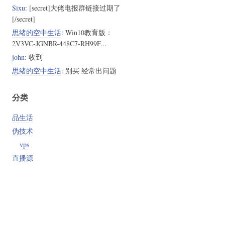
Sixu
: [secret]大佬电报群链接过期了
[/secret]
思绪的空中生活
: Win10教育版：
2V3VC-JGNBR-448C7-RH99F...
john
: 收到
思绪的空中生活
: 别买 经常出问题
分类
品生活
伪技术
vps
直播源