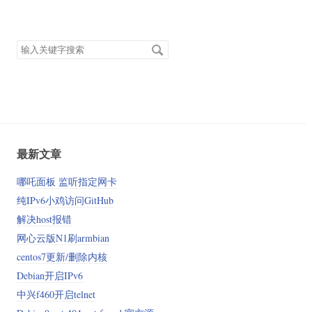
搜
索
关
键
字
最新文章
哪吒面板 监听指定网卡
纯IPv6小鸡访问GitHub
解决host报错
网心云版N1刷armbian
centos7更新/删除内核
Debian开启IPv6
中兴f460开启telnet