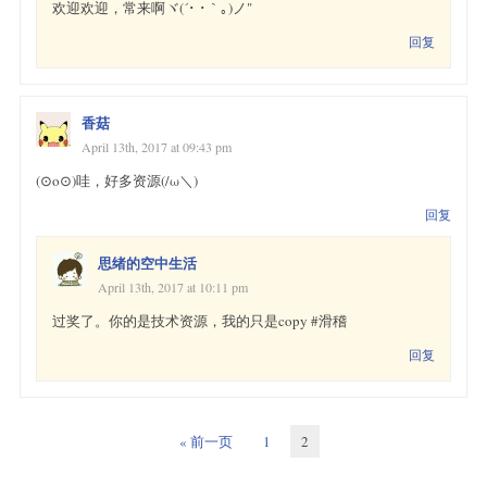
欢迎欢迎，常来啊ヾ(´･ ･｀｡)ノ"
回复
香菇
April 13th, 2017 at 09:43 pm
(⊙o⊙)哇，好多资源(/ω＼)
回复
思绪的空中生活
April 13th, 2017 at 10:11 pm
过奖了。你的是技术资源，我的只是copy #滑稽
回复
« 前一页
1
2