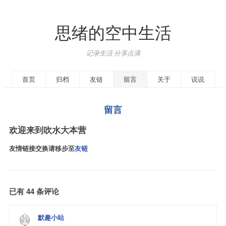
思绪的空中生活
记录生活 分享点滴
首页
归档
友链
留言
关于
说说
留言
欢迎来到吹水大本营
友情链接交换请移步至
友链
已有 44 条评论
默趣小站