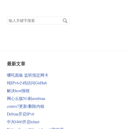
搜
索
关
键
字
最新文章
哪吒面板 监听指定网卡
纯IPv6小鸡访问GitHub
解决host报错
网心云版N1刷armbian
centos7更新/删除内核
Debian开启IPv6
中兴f460开启telnet