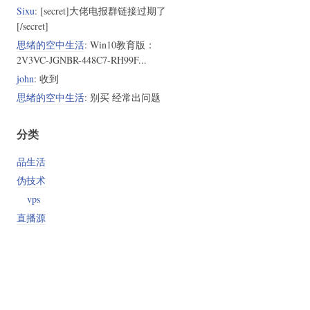
Sixu
: [secret]大佬电报群链接过期了
[/secret]
思绪的空中生活
: Win10教育版：
2V3VC-JGNBR-448C7-RH99F...
john
: 收到
思绪的空中生活
: 别买 经常出问题
分类
品生活
伪技术
vps
直播源