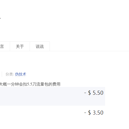
活
言
关于
说说
分类:
伪技术
概一分钟会扣5.5刀流量包的费用