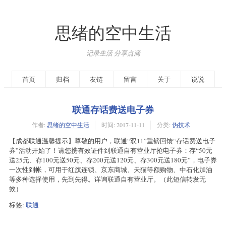
思绪的空中生活
记录生活 分享点滴
首页
归档
友链
留言
关于
说说
联通存话费送电子券
作者:
思绪的空中生活
时间:
2017-11-11
分类:
伪技术
【成都联通温馨提示】尊敬的用户，联通“双11”重镑回馈“存话费送电子
券”活动开始了！请您携有效证件到联通自有营业厅抢电子券：存“50元
送25元、存100元送50元、存200元送120元、存300元送180元”，电子券
一次性到帐，可用于红旗连锁、京东商城、天猫等额购物、中石化加油
等多种选择使用，先到先得。详询联通自有营业厅。（此短信转发无
效）
标签:
联通