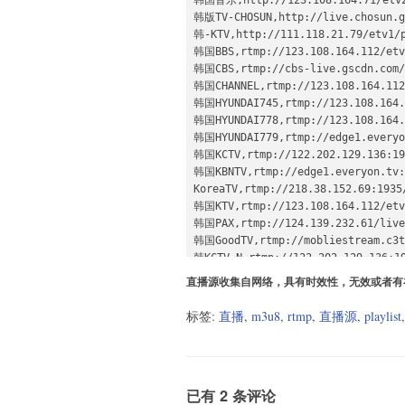
韩国音乐,http://123.108.164.71/etv2s
韩版TV-CHOSUN,http://live.chosun.gs
韩-KTV,http://111.118.21.79/etv1/p
韩国BBS,rtmp://123.108.164.112/etv1
韩国CBS,rtmp://cbs-live.gscdn.com/c
韩国CHANNEL,rtmp://123.108.164.112/
韩国HYUNDAI745,rtmp://123.108.164.1
韩国HYUNDAI778,rtmp://123.108.164.1
韩国HYUNDAI779,rtmp://edge1.everyon
韩国KCTV,rtmp://122.202.129.136:193
韩国KBNTV,rtmp://edge1.everyon.tv:1
KoreaTV,rtmp://218.38.152.69:1935
韩国KTV,rtmp://123.108.164.112/etv1
韩国PAX,rtmp://124.139.232.61/live/
韩国GoodTV,rtmp://mobliestream.c3tv
韩KCTV-N,rtmp://122.202.129.136:19
韩CTS,rtmp://111.118.21.79/etv1/p
直播源收集自网络，具有时效性，无效或者有
标签:
直播
,
m3u8
,
rtmp
,
直播源
,
playlist
已有 2 条评论