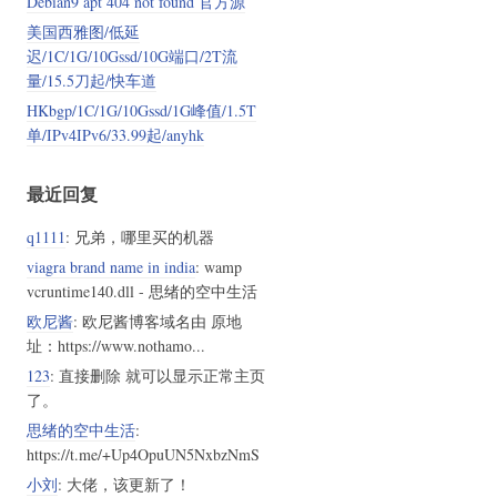
Debian9 apt 404 not found 官方源
e.chosun.gscdn.com/live/tvchosun1.stream

美国西雅图/低延
迟/1C/1G/10Gssd/10G端口/2T流
量/15.5刀起/快车道
HKbgp/1C/1G/10Gssd/1G峰值/1.5T
单/IPv4IPv6/33.99起/anyhk
最近回复
2136989/mp4:ch001/playlist.m3u8#rtmp://218.38.152.31/klive/klive.
q1111
: 兄弟，哪里买的机器
viagra brand name in india
: wamp
vcruntime140.dll - 思绪的空中生活
欧尼酱
: 欧尼酱博客域名由 原地
址：https://www.nothamo...
123
: 直接删除 就可以显示正常主页
了。
思绪的空中生活
:
https://t.me/+Up4OpuUN5NxbzNmS
小刘
: 大佬，该更新了！