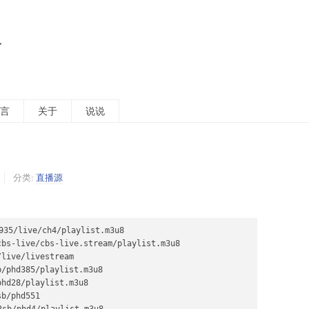
活
言
关于
说说
分类:
直播源
35/live/ch4/playlist.m3u8

bs-live/cbs-live.stream/playlist.m3u8

live/livestream

/phd385/playlist.m3u8

hd28/playlist.m3u8

b/phd551
