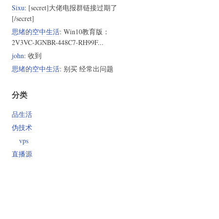
Sixu
: [secret]大佬电报群链接过期了
[/secret]
思绪的空中生活
: Win10教育版：
2V3VC-JGNBR-448C7-RH99F...
john
: 收到
思绪的空中生活
: 别买 经常出问题
分类
品生活
伪技术
vps
直播源