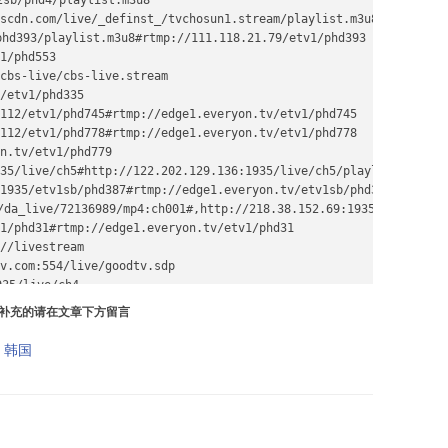
b/phd4/playlist.m3u8

cdn.com/live/_definst_/tvchosun1.stream/playlist.m3u8#rtmp://liv
hd393/playlist.m3u8#rtmp://111.118.21.79/etv1/phd393

/phd553

bs-live/cbs-live.stream

etv1/phd335

12/etv1/phd745#rtmp://edge1.everyon.tv/etv1/phd745

12/etv1/phd778#rtmp://edge1.everyon.tv/etv1/phd778

.tv/etv1/phd779

5/live/ch5#http://122.202.129.136:1935/live/ch5/playlist.m3u8

935/etv1sb/phd387#rtmp://edge1.everyon.tv/etv1sb/phd387

/da_live/72136989/mp4:ch001#,http://218.38.152.69:1935/da_live/7
/phd31#rtmp://edge1.everyon.tv/etv1/phd31

/livestream

.com:554/live/goodtv.sdp

35/live/ch4

hd28
补充的请在文章下方留言
,
韩国