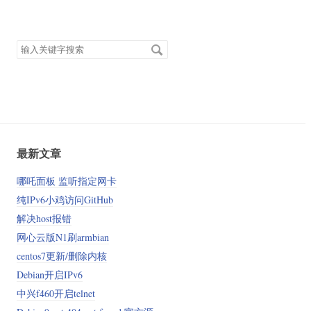
搜
索
关
键
字
最新文章
哪吒面板 监听指定网卡
纯IPv6小鸡访问GitHub
解决host报错
网心云版N1刷armbian
centos7更新/删除内核
Debian开启IPv6
中兴f460开启telnet