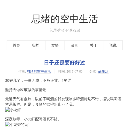
思绪的空中生活
记录生活 分享点滴
首页
归档
友链
留言
关于
说说
日子还是要好好过
作者:
思绪的空中生活
时间:
2017-07-05
分类:
品生活
20好几了，一事无成，不务正业。#笑哭
坚持去做应该做的事情吧
最近天气有点热，以前不喝酒的我发现冰冻啤酒特别不错，据说喝啤酒
容易长胖。但是，食物的欲望阻止不了我。
深夜放毒，小龙虾配啤酒真不错。