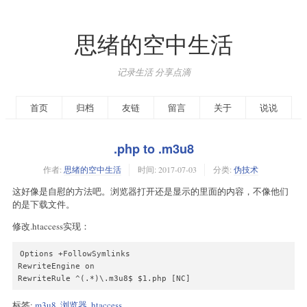
思绪的空中生活
记录生活 分享点滴
首页
归档
友链
留言
关于
说说
.php to .m3u8
作者:
思绪的空中生活
时间:
2017-07-03
分类:
伪技术
这好像是自慰的方法吧。浏览器打开还是显示的里面的内容，不像他们
的是下载文件。
修改.htaccess实现：
Options +FollowSymlinks

RewriteEngine on

RewriteRule ^(.*)\.m3u8$ $1.php [NC]
标签:
m3u8
,
浏览器
,
htaccess