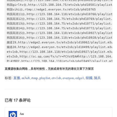
韩国高清8台,http://123.108.164.75/etv2sb/phd10499/playlist.m3u8
韩国girltv台,http://123.108.164.75/etv2sb/phd10501/playlist.m3
韩国viki台,rtmp://edge1.everyon.tv/etv1sb/phd10765

韩国高清11台,http://123.108.164.110/etv1sb/phd10766/playlist.m3
韩国高清12台,http://123.108.164.75/etv2sb/phd10769/playlist.m3u
韩国高清13台,http://123.108.164.75/etv2sb/phd10771/playlist.m3u
韩国高清14台,http://123.108.164.75/etv2sb/phd10772/playlist.m3u
韩国高清15台,http://123.108.164.110/etv1sb/phd10927/playlist.m3
韩国高清16台,http://123.108.164.110/etv1sb/phd10928/playlist.m3
频道19,http://edge2.everyon.tv/etv2sb/pld10062/playlist.m3u8

频道20,http://edge2.everyon.tv/etv2sb/pld10499/playlist.m3u8

etv1sb,http://123.108.164.110/etv1sb/phd10927/playlist.m3u8#
etv2sb,http://sc.qq.com/fx/u?r=FCVsVEA#http://123.108.164.71
PLAYBOY,http://123.108.164.110/etv1sb/phd10497/playlist.m3u8
M,http://123.108.164.110/etv1sb/phd10766/playlist.m3u8

直播源收集自网络，具有时效性，无效或者有补充的请在文章下方留言
The,http://123.108.164.75/etv2sb/phd10771/playlist.m3u8#http
ViKi,http://123.108.164.110/etv1sb/phd10765/playlist.m3u8#ht
标签:
直播
,
m3u8
,
rtmp
,
playlist
,
etv1sb
,
everyon
,
edge1
,
韓國
,
骑兵
But Go,http://123.108.164.71/etv2sb/phd10772/playlist.m3u8#h
Honey,http://123.108.164.110/etv1sb/phd10928/playlist.m3u8#h
Playy,http://123.108.164.71/etv2sb/phd10769/playlist.m3u8#ht
Girls Tv,http://123.108.164.75/etv2sb/phd10501/playlist.m3u8
1,http://123.108.164.75/etv2sb/phd10499/playlist.m3u8#http:/
已有 17 条评论
2,http://123.108.164.71/etv2sb/phd43/playlist.m3u8

韓國骑兵1,http://123.108.164.71/etv2sb/phd10062/playlist_w.m3u8
An
韓國骑兵2,http://123.108.164.110/etv1sb/pld10497/playlist_w.m3u