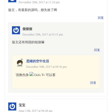
韓國骑兵3,http://123.108.164.71/etv2sb/phd10499/playlist_w.m3u8
November 28th, 2017 at 11:10 pm
韓國骑兵4,http://123.108.164.71/etv2sb/phd10501/playlist_w.m3u8
版主，有最新的源吗…都失效了啊
韓國骑兵5,http://123.108.164.110/etv1sb/pld10765/playlist_w.m3u
韓國骑兵6,http://123.108.164.110/etv1sb/pld10766/playlist_w.m3u
回复
韓國骑兵7,http://123.108.164.71/etv2sb/phd10769/playlist_w.m3u8
韓國骑兵8,http://123.108.164.71/etv2sb/phd10771/playlist_w.m3u8
韓國骑兵9,http://123.108.164.71/etv2sb/phd10772/playlist_w.m3u8
烦烦烦
韓國骑兵10,http://123.108.164.110/etv1sb/pld10927/playlist_w.m3
December 29th, 2017 at 03:15 pm
韓國骑兵11,http://123.108.164.110/etv1sb/pld10928/playlist_w.m3
俄1台,http://81.89.48.215:1935/xyz666wkz/xy6/playlist.m3u8

版主还有韩国的链接嘛
俄2台,http://81.89.48.215:1935/xyz888wkz/xy8/playlist.m3u8

回复
俄3台,http://81.89.48.215:1935/xyz112wkz/xy112_360p/i.m3u8
思绪的空中生活
December 30th, 2017 at 08:36 pm
强撸伤身
Girls Tv 可以看
回复
宝宝
June 13th, 2017 at 08:48 am