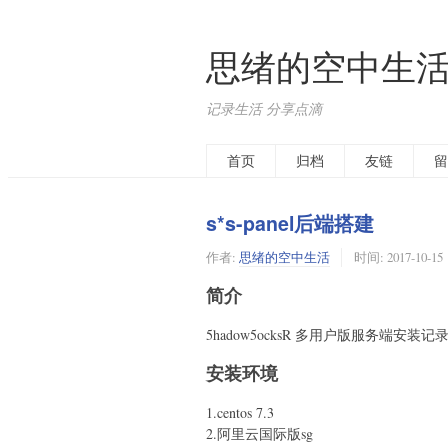
思绪的空中生
记录生活 分享点滴
首页
归档
友链
留
s*s-panel后端搭建
作者:
思绪的空中生活
时间:
2017-10-15
简介
5hadow5ocksR 多用户版服务端安装记录（
安装环境
1.centos 7.3
2.阿里云国际版sg