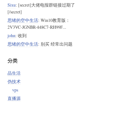
Sixu
: [secret]大佬电报群链接过期了
[/secret]
思绪的空中生活
: Win10教育版：
2V3VC-JGNBR-448C7-RH99F...
john
: 收到
思绪的空中生活
: 别买 经常出问题
分类
品生活
伪技术
vps
直播源