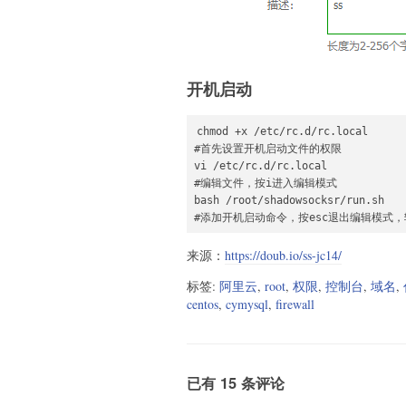
开机启动
chmod +x /etc/rc.d/rc.local

#首先设置开机启动文件的权限

vi /etc/rc.d/rc.local

#编辑文件，按i进入编辑模式

bash /root/shadowsocksr/run.sh

#添加开机启动命令，按esc退出编辑模式，输
来源：
https://doub.io/ss-jc14/
标签:
阿里云
,
root
,
权限
,
控制台
,
域名
,
centos
,
cymysql
,
firewall
已有 15 条评论