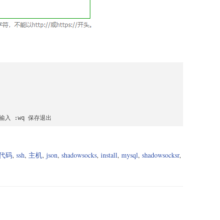
入 :wq 保存退出
代码
,
ssh
,
主机
,
json
,
shadowsocks
,
install
,
mysql
,
shadowsocksr
,