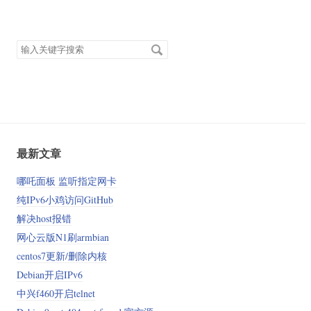
搜
索
关
键
字
最新文章
哪吒面板 监听指定网卡
纯IPv6小鸡访问GitHub
解决host报错
网心云版N1刷armbian
centos7更新/删除内核
Debian开启IPv6
中兴f460开启telnet