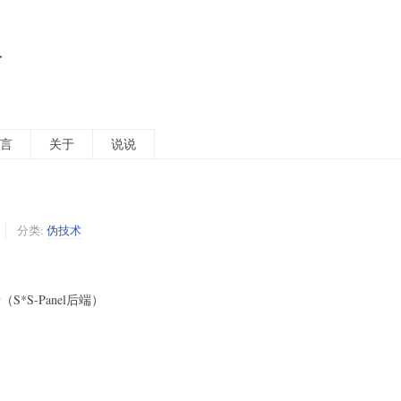
活
言
关于
说说
分类:
伪技术
S*S-Panel后端）