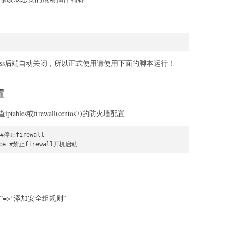
后ss后端自动关闭，所以正式使用请使用下面的脚本运行！
置
es或firewall(centos7)的防火墙配置
 #停止firewall

rvice #禁止firewall开机启动
”=>“添加安全组规则”