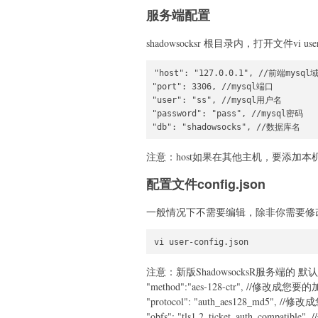
服务端配置
shadowsocksr 根目录内，打开文件vi u
"host": "127.0.0.1", //前端mysql域
"port": 3306, //mysql端口

"user": "ss", //mysql用户名

"password": "pass", //mysql密码

"db": "shadowsocks", //数据库名
注意：host如果在其他主机，要添加本
配置文件config.json
一般情况下不需要编辑，除非你需要修改
vi user-config.json
注意：新版ShadowsocksR服务端的 默认
"method":"aes-128-ctr", //修改
"protocol": "auth_aes128_md5"
"obfs": "tls1.2_ticket_auth_comp