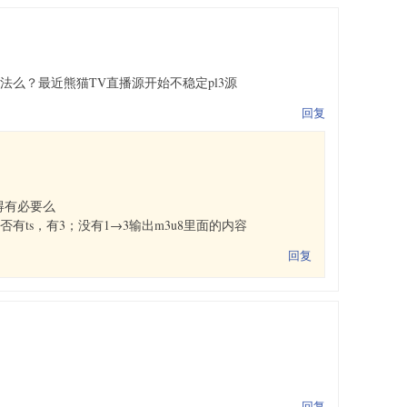
法么？最近熊猫TV直播源开始不稳定pl3源
回复
得有必要么
8是否有ts，有3；没有1→3输出m3u8里面的内容
回复
回复