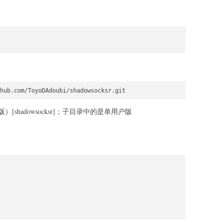
hub.com/ToyoDAdoubi/shadowsocksr.git
hadowsocksr]；子目录中的是单用户版