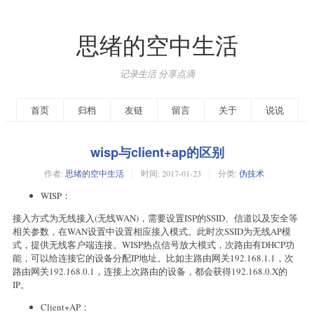
思绪的空中生活
记录生活 分享点滴
首页
归档
友链
留言
关于
说说
wisp与client+ap的区别
作者:
思绪的空中生活
时间:
2017-01-23
分类:
伪技术
WISP：
接入方式为无线接入(无线WAN)，需要设置ISP的SSID、信道以及安全等
相关参数，在WAN设置中设置相应接入模式。此时次SSID为无线AP模
式，提供无线客户端连接。WISP热点信号放大模式，次路由有DHCP功
能，可以给连接它的设备分配IP地址。比如主路由网关192.168.1.1，次
路由网关192.168.0.1，连接上次路由的设备，都会获得192.168.0.X的
IP。
Client+AP：