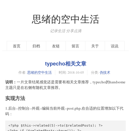
思绪的空中生活
记录生活 分享点滴
首页
归档
友链
留言
关于
说说
typecho相关文章
作者:
思绪的空中生活
时间:
2018-10-05
分类:
伪技术
说明：
一片文章结尾感觉还是需要有相关文章推荐，typecho的handsome
主题只是在右侧有随机文章推荐。
实现方法
1.后台--控制台--外观--编辑当前外观--post.php,在合适的位置增加以下代
码：
<?php $this->related(5)->to($relatedPosts); ?> 

<?php if ($relatedPosts->have()): ?> 
