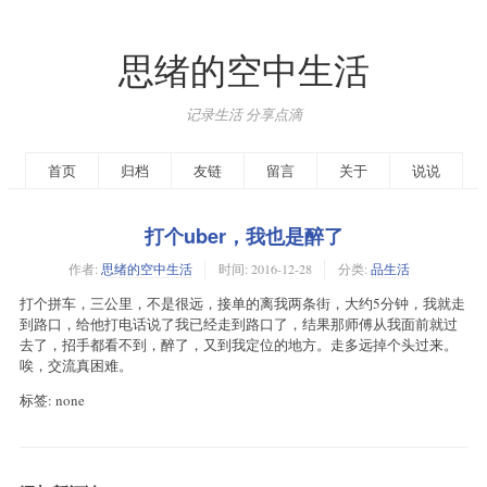
思绪的空中生活
记录生活 分享点滴
首页
归档
友链
留言
关于
说说
打个uber，我也是醉了
作者:
思绪的空中生活
时间:
2016-12-28
分类:
品生活
打个拼车，三公里，不是很远，接单的离我两条街，大约5分钟，我就走
到路口，给他打电话说了我已经走到路口了，结果那师傅从我面前就过
去了，招手都看不到，醉了，又到我定位的地方。走多远掉个头过来。
唉，交流真困难。
标签: none