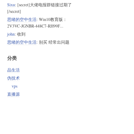
Sixu
: [secret]大佬电报群链接过期了
[/secret]
思绪的空中生活
: Win10教育版：
2V3VC-JGNBR-448C7-RH99F...
john
: 收到
思绪的空中生活
: 别买 经常出问题
分类
品生活
伪技术
vps
直播源