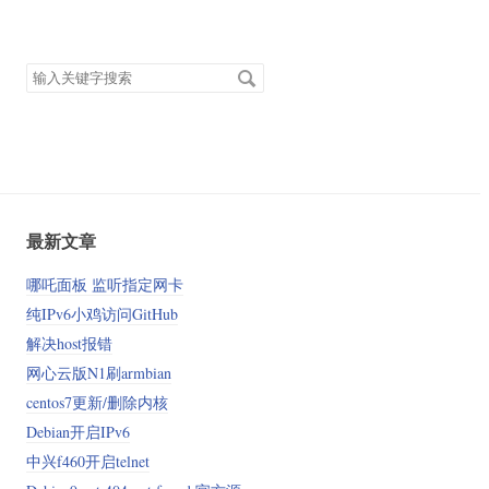
搜
索
关
键
字
最新文章
哪吒面板 监听指定网卡
纯IPv6小鸡访问GitHub
解决host报错
网心云版N1刷armbian
centos7更新/删除内核
Debian开启IPv6
中兴f460开启telnet