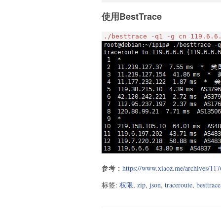
使用BestTrace
./besttrace -q1 -g cn 119.6.6
参考：
https://www.xiaoz.me/archives/117
标签:
权限
,
zip
,
json
,
traceroute
,
besttrace