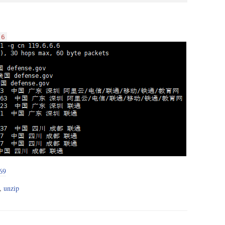
.6
69
,
unzip