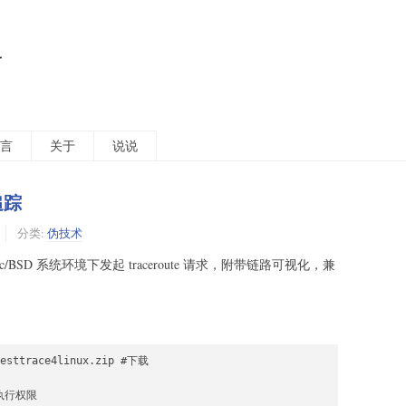
活
言
关于
说说
由追踪
分类:
伪技术
/Mac/BSD 系统环境下发起 traceroute 请求，附带链路可视化，兼
besttrace4linux.zip #下载

ce执行权限