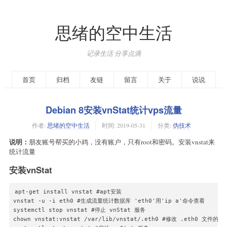
思绪的空中生活
记录生活 分享点滴
首页
归档
友链
留言
关于
说说
Debian 8安装vnStat统计vps流量
作者:
思绪的空中生活
时间:
2019-05-31
分类:
伪技术
说明：
朋友账号帮买的小鸡，没有账户，只有root和密码。安装vnstat来
统计流量
安装vnStat
apt-get install vnstat #apt安装

vnstat -u -i eth0 #生成流量统计数据库 'eth0'用'ip a'命令查看

systemctl stop vnstat #停止 vnStat 服务

chown vnstat:vnstat /var/lib/vnstat/.eth0 #修改 .eth0 文件的权限